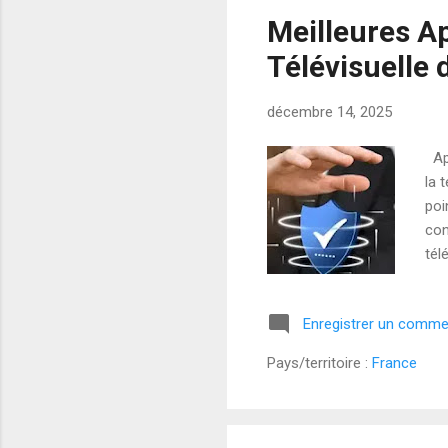
Meilleures A
Télévisuelle 
décembre 14, 2025
App
la 
poi
con
tél
les
tra
Enregistrer un comme
uni
Pro
Pays/territoire :
France
Int
util