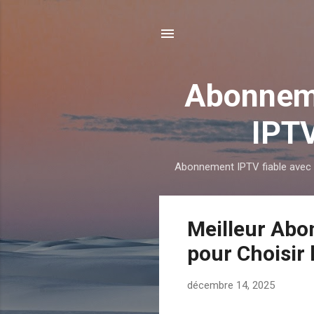
Abonneme
IPTV
Abonnement IPTV fiable avec S
A
Meilleur Abo
r
pour Choisir 
t
i
décembre 14, 2025
c
l