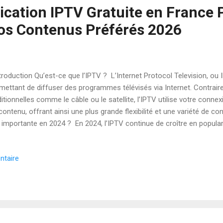
lication IPTV Gratuite en France 
Vos Contenus Préférés 2026
roduction Qu’est-ce que l’IPTV ? L’Internet Protocol Television, ou 
mettant de diffuser des programmes télévisés via Internet. Contra
ditionnelles comme le câble ou le satellite, l’IPTV utilise votre connex
contenu, offrant ainsi une plus grande flexibilité et une variété de co
e importante en 2024 ? En 2024, l’IPTV continue de croître en popular
 connexions Internet et à la demande croissante de solutions de str
sonnalisées. Les utilisateurs peuvent accéder à une vaste gamme d
ntaire
demande, où qu’ils soient et à tout moment. Pourquoi Choisir Meilleu
vantages des Meilleur Application IPTV gratuites Les Meilleur Appli
mettent aux utilisateurs de profiter d’une grande variété de contenus 