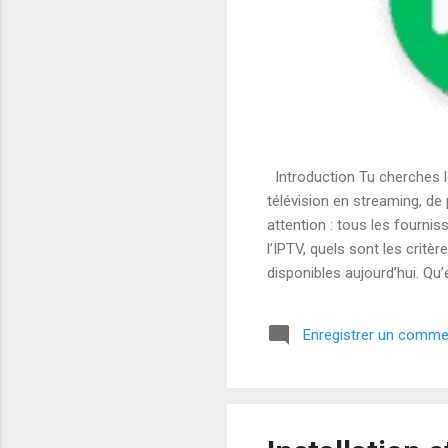
Introduction Tu cherches l
télévision en streaming, de
attention : tous les fourni
l’IPTV, quels sont les crit
disponibles aujourd’hui. Qu’
depuis le début des années
est devenue accessible à tou
Enregistrer un comme
fonctionne via internet. Résu
abonnement...