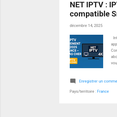
NET IPTV : I
compatible 
décembre 14, 2025
Int
app
Con
abo
vou
che
rép
Enregistrer un comme
en 
✅ S
Pays/territoire :
France
l’a