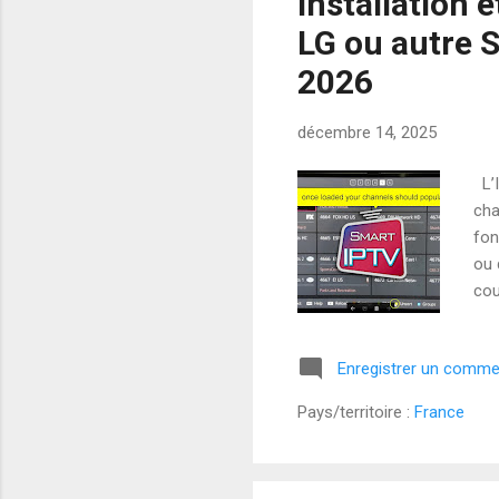
Installation 
LG ou autre 
2026
décembre 14, 2025
L’I
cha
fon
ou 
cou
gra
typ
Enregistrer un comme
une
abo
Pays/territoire :
France
Sui
diff