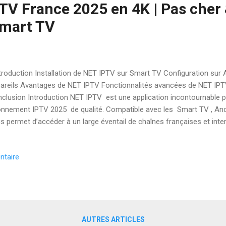
PTV France 2025 en 4K | Pas cher
Smart TV
roduction Installation de NET IPTV sur Smart TV Configuration sur A
areils Avantages de NET IPTV Fonctionnalités avancées de NET IP
clusion Introduction NET IPTV est une application incontournable p
nnement IPTV 2025 de qualité. Compatible avec les Smart TV , Androi
s permet d’accéder à un large éventail de chaînes françaises et inte
rchiez une solution IPTV France , un IPTV pas cher ou du conten
ond à vos besoins. Son installation simple et sa compatibilité avec
ntaire
font une application très prisée par les utilisateurs IPTV. Installati
amsung Ouvrez le Samsung Store (Tizen OS). Recherchez NET IPTV ,
pplication. Lancez l’app et notez l’adresse MAC affichée....
AUTRES ARTICLES