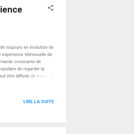
rience
de toujours en évolution de
e expérience télévisuelle de
demande croissante de
pulaire de regarder la
ut être difficile de trouver
our but de vous guider à
urs caractéristiques
TV ? L’ IPTV , ou Internet
LIRE LA SUITE
tenus télévisuels via
llite. Cela signifie que les