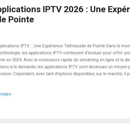
pplications IPTV 2026 : Une Expé
de Pointe
lications IPTV : Une Expérience Télévisuelle de Pointe Dans le mon
technologie, les applications IPTV continuent d’évoluer pour offrir un
nte en 2024. Avec la croissance rapide du streaming en ligne et la 
tenu à la demande, les applications IPTV sont devenues un moyen po
évision. Cependant, avec tant d’options disponibles sur le marché, il pe
 meilleures applications qui répondent à vos besoins. Cet article a p
vers les meilleures applications IPTV de 2024, en mettant en avant le
ntaire
ques, leur qualité de streaming, et leur convivialité. Qu’est-ce que l’IP
tocol Television, est une technologie qui permet de diffuser des con
ernet plutôt que par les moyens traditionnels comme le câble ou le sate
isateur...