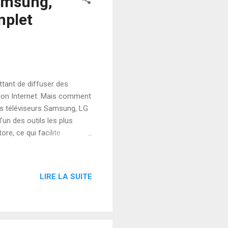
Samsung,
mplet
ttant de diffuser des
ion Internet. Mais comment
es téléviseurs Samsung, LG
un des outils les plus
re, ce qui facilite
llation peut varier selon le
s étapes. Si vous recherchez
rancee.fr propose des
LIRE LA SUITE
e et de bonne qualité.
tre téléviseur sans