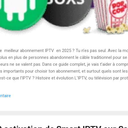
e meilleur abonnement IPTV en 2025 ? Tu n’es pas seul. Avec la mo
 plus en plus de personnes abandonnent le câble traditionnel pour se 
sseurs ne se valent pas. Dans ce guide complet, je vais t’aider à com
ères importants pour choisir ton abonnement, et surtout quels sont les
est-ce que l’IPTV ? Histoire et évolution L’IPTV, ou télévision par prot
 2000. Mais c’est seulement avec l’explosion des connexions haut dé
s. Différence avec la télévision traditionnelle Contrairement au câble
ntaire
ltat : plus de chaînes, plus de flexibilité, et souvent à un prix bien p