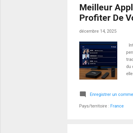
Meilleur App
Profiter De 
décembre 14, 2025
Int
per
tra
du 
ell
des
per
Enregistrer un comme
la 
? A
Pays/territoire :
France
per