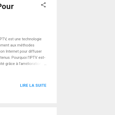
Pour
IPTV, est une technologie
irement aux méthodes
ion Internet pour diffuser
ntenus. Pourquoi l’IPTV est-
ité grâce à l’amélioration
eaming flexibles et
e chaînes et de contenus à
r Application IPTV Gratuite
LIRE LA SUITE
cation IPTV gratuites
sans frais sup...