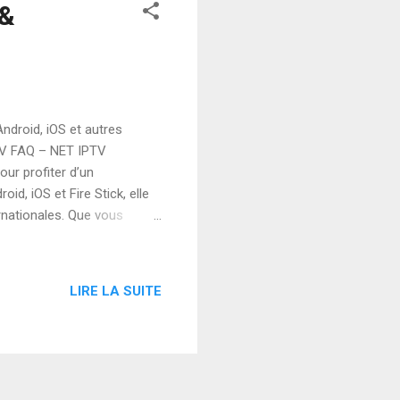
 &
ndroid, iOS et autres
TV FAQ – NET IPTV
our profiter d’un
d, iOS et Fire Stick, elle
rnationales. Que vous
u en IPTV 4K , NET IPTV
 les formats M3U et Xtream
on de NET IPTV sur Smart TV
LIRE LA SUITE
 téléchargez et installez