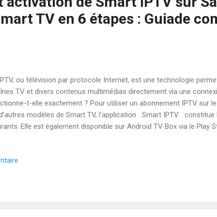
et activation de Smart IPTV sur 
Smart TV en 6 étapes : Guiade co
PTV, ou télévision par protocole Internet, est une technologie perme
înes TV et divers contenus multimédias directement via une connex
ctionne-t-elle exactement ? Pour utiliser un abonnement IPTV sur l
d’autres modèles de Smart TV, l’application Smart IPTV constitue l’
rants. Elle est également disponible sur Android TV Box via le Play Sto
ndement l’accès à vos chaînes favorites. Même si la procédure d’insta
e d’appareil, l’abonnement et l’activation suivent toujours les même
ntaire
 solution IPTV simple et efficace, la plateforme abonnementiptv-f
nnements compatibles avec Smart IPTV, assurant une diffusion stabl
vez les étapes ci-dessous pour installer et activer Smart IPTV sur vo
iculté. 📺 I...