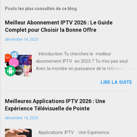
Posts les plus consultés de ce blog
Meilleur Abonnement IPTV 2026 : Le Guide
Complet pour Choisir la Bonne Offre
décembre 14, 2025
Introduction Tu cherches le meilleur
abonnement IPTV en 2025 ? Tu n’es pas seul.
Avec la montée en puissance de la télévision
en streaming, de plus en plus de personnes
LIRE LA SUITE
abandonnent le câble traditionnel pour se
tourner vers l’IPTV. Mais attention : tous les
fournisseurs ne se valent pas. Dans ce guide
Meilleures Applications IPTV 2026 : Une
complet, je vais t’aider à comprendre ce qu’est
Expérience Télévisuelle de Pointe
vraiment l’IPTV, quels sont les critères
décembre 14, 2025
importants pour choisir ton abonnement, et
surtout quels sont les meilleurs services
Applications IPTV : Une Expérience
disponibles aujourd’hui. Qu’est-ce que l’IPTV ?